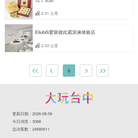
2.01 公里
EliubiS爱留彼此霜淇淋体验店
2.03 公里
6
更新日期：2026-08-09
今日浏览：3068
总访客数：24685611