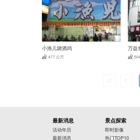
小渔儿烧酒鸡
万益
477 公尺
50
最新消息
景点探索
活动年历
即时影像
最新消息
热门TOP10