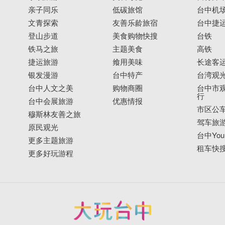
亲子同乐
低碳旅馆
台中机
文青探索
友善乐龄旅宿
台中捷
登山步道
美食购物快搜
台铁
铁马之旅
主题美食
高铁
捷运旅游
飨用美味
长途客
银发漫游
台中特产
台湾观
台中人文之美
购物商圈
台中市观
行
台中会展旅游
优惠情报
市区公
穆斯林友善之旅
驾车旅
原民观光
台中YouB
更多主题旅游
租车快
更多好玩游程