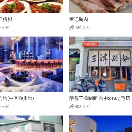
旺猪脚
黄记鹅肉
0 公尺
180 公尺
会馆(中区柳川馆)
酿善三津制面 台中249老宅店
0 公尺
452 公尺