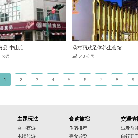
食品-中山店
汤村丽致足体养生会馆
4 公尺
513 公尺
1
2
3
4
5
6
7
8
9
主题玩法
食购旅宿
交通情
台中夜游
住宿推荐
出发前
永续旅游
美食导览
自行开