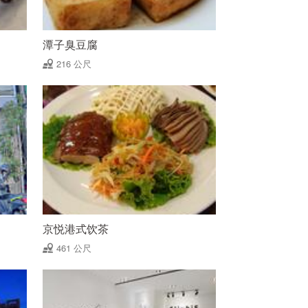
潭子臭豆腐
216 公尺
京悦港式饮茶
461 公尺