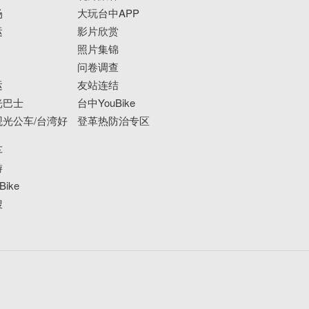
场
大玩台中APP
运
影片欣赏
照片集锦
问卷调查
运
友站连结
光巴士
台中YouBike
光公车/台湾好
登革热防治专区
车
游
ike
搜