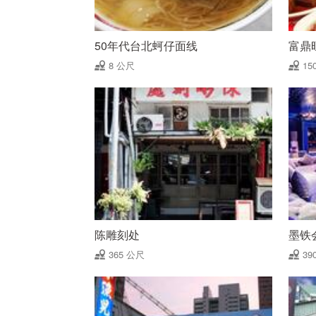
50年代台北蚵仔面线
富鼎
8 公尺
15
陈雕刻处
墨铁
365 公尺
39