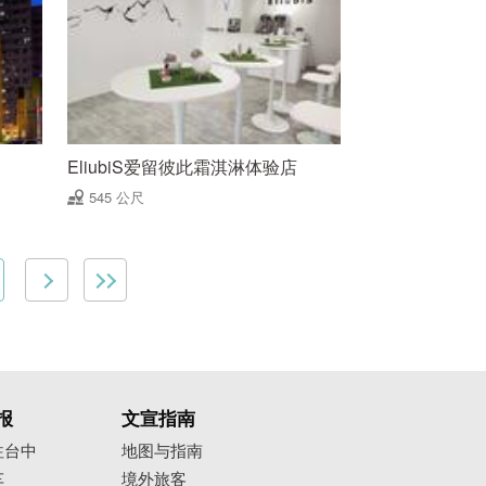
EliubiS爱留彼此霜淇淋体验店
545 公尺
报
文宣指南
往台中
地图与指南
车
境外旅客