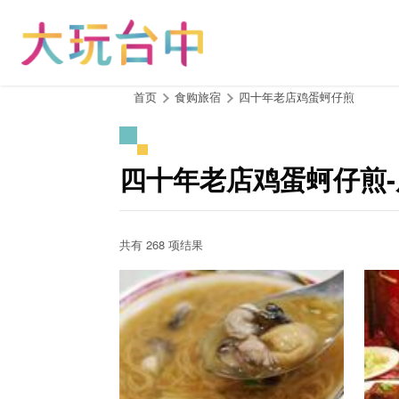
跳
到
主
要
内
:::
首页
食购旅宿
四十年老店鸡蛋蚵仔煎
容
区
块
四十年老店鸡蛋蚵仔煎
共有 268 项结果