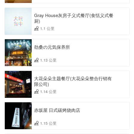
Gray House灰房子义式餐厅(食恬义式餐
厨)
1.1 公里
劲桑の元気保养所
1.13 公里
大花朵朵主题餐厅(大花朵朵整合行销有
限公司)
1.14 公里
赤坂屋 日式碳烤烧肉店
1.15 公里