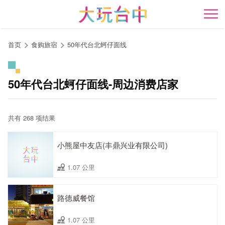
跳
到
开
主
要
首页
食购旅宿
50年代台北蚵仔面线
内
容
区
50年代台北蚵仔面线-周边消费店家
块
共有 268 项结果
小熊屋中友店(丰鼎兴业有限公司)
1.07 公里
路德威餐馆
1.07 公里