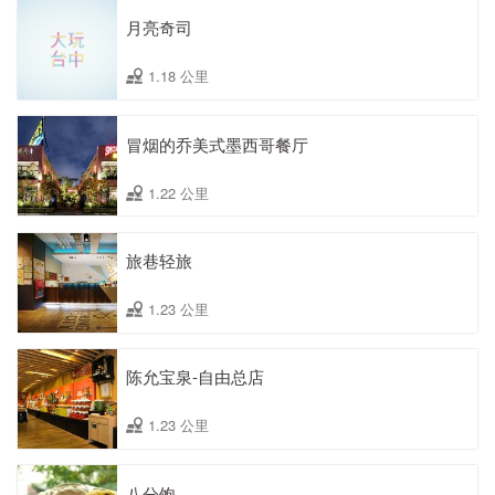
月亮奇司
1.18 公里
冒烟的乔美式墨西哥餐厅
1.22 公里
旅巷轻旅
1.23 公里
陈允宝泉-自由总店
1.23 公里
八分饱