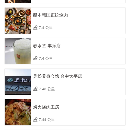
醴本韩国正统烧肉
7.4 公里
春水堂-丰乐店
7.4 公里
足松养身会馆 台中太平店
7.43 公里
炭火烧肉工房
7.44 公里