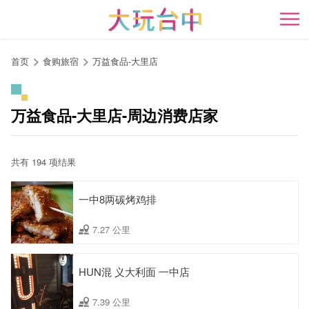
跳
到
开
主
要
首页
食购旅宿
万益食品-大里店
内
容
区
万益食品-大里店-周边消费店家
块
共有 194 项结果
一中8两碳烤鸡排
7.27 公里
HUN混 义大利面 一中店
7.39 公里