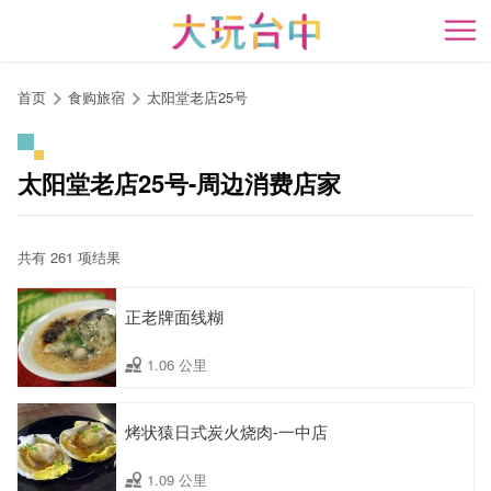
跳
到
开
主
要
首页
食购旅宿
太阳堂老店25号
内
容
区
太阳堂老店25号-周边消费店家
块
共有 261 项结果
正老牌面线糊
1.06 公里
烤状猿日式炭火烧肉-一中店
1.09 公里