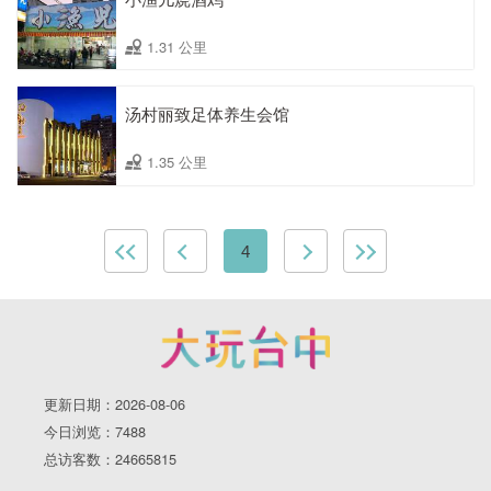
1.31 公里
汤村丽致足体养生会馆
1.35 公里
4
更新日期：2026-08-06
今日浏览：7488
总访客数：24665815