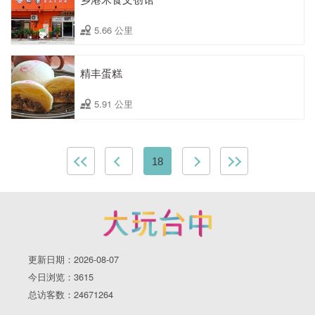
5.66 公里
精丰蛋糕
5.91 公里
18
更新日期：2026-08-07
今日浏览：3615
总访客数：24671264