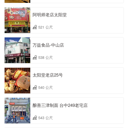
阿明师老店太阳堂
521 公尺
万益食品-中山店
538 公尺
太阳堂老店25号
540 公尺
酿善三津制面 台中249老宅店
543 公尺