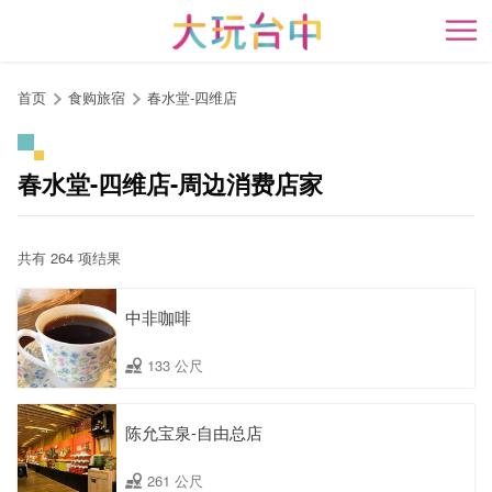
跳
到
开
主
要
首页
食购旅宿
春水堂-四维店
内
容
区
春水堂-四维店-周边消费店家
块
共有 264 项结果
中非咖啡
133 公尺
陈允宝泉-自由总店
261 公尺