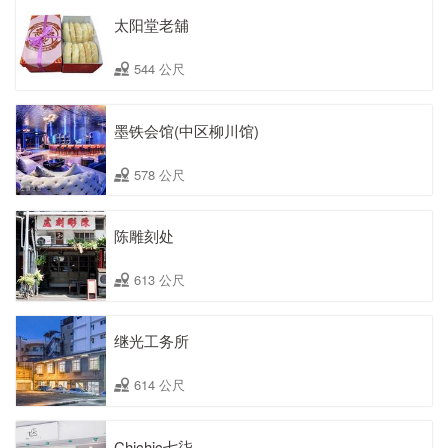
太阳堂老舖
544 公尺
墨铁会馆(中区柳川馆)
578 公尺
陈雕刻处
613 公尺
继光工务所
614 公尺
Chichic七柒