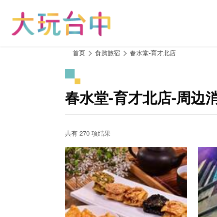
跳
到
主
要
内
:::
首页
食购旅宿
春水堂-育才北店
容
区
块
春水堂-育才北店-周边
共有 270 项结果