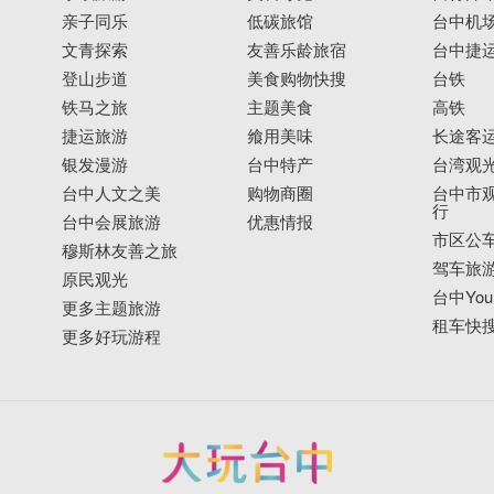
亲子同乐
低碳旅馆
台中机
文青探索
友善乐龄旅宿
台中捷
登山步道
美食购物快搜
台铁
铁马之旅
主题美食
高铁
捷运旅游
飨用美味
长途客
银发漫游
台中特产
台湾观
台中人文之美
购物商圈
台中市观
行
台中会展旅游
优惠情报
市区公
穆斯林友善之旅
驾车旅
原民观光
台中YouB
更多主题旅游
租车快
更多好玩游程