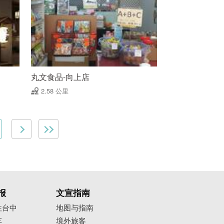
丸文食品-向上店
2.58 公里
报
文宣指南
往台中
地图与指南
车
境外旅客