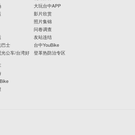
场
大玩台中APP
运
影片欣赏
照片集锦
问卷调查
运
友站连结
光巴士
台中YouBike
光公车/台湾好
登革热防治专区
车
游
ike
搜