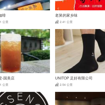
咖啡
老舅的家乡味
41 公里
2.41 公里
堂-国美店
UNITOP 足好有限公司
51 公里
2.54 公里