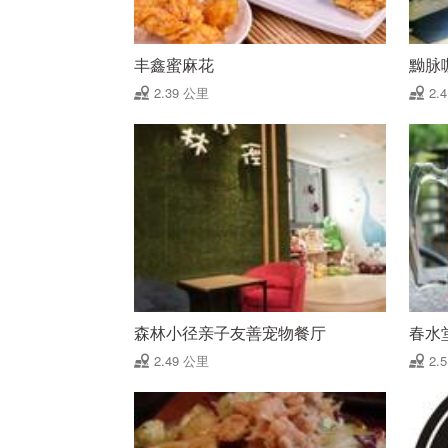
丰鑫蜜麻花
黝脉
2.39 公里
2.
森林小径亲子友善宠物餐厅
春水
2.49 公里
2.