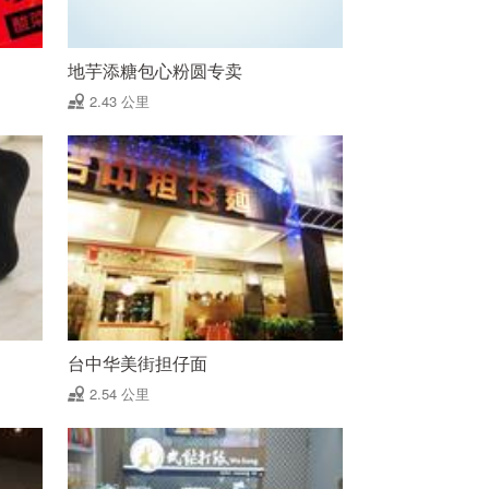
地芋添糖包心粉圆专卖
2.43 公里
台中华美街担仔面
2.54 公里