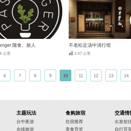
senger 随食。旅人
不老松足汤中清行馆
56 公里
2.57 公里
6
7
8
9
10
11
12
13
14
主题玩法
食购旅宿
交通情
台中夜游
住宿推荐
出发前
永续旅游
美食导览
自行开