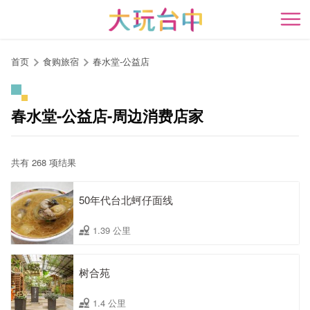
跳
到
开
主
要
首页
食购旅宿
春水堂-公益店
内
容
区
春水堂-公益店-周边消费店家
块
共有 268 项结果
50年代台北蚵仔面线
1.39 公里
树合苑
1.4 公里