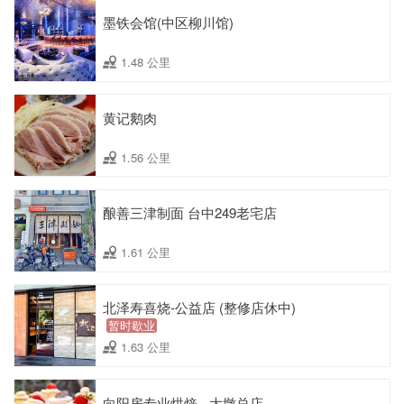
墨铁会馆(中区柳川馆)
1.48 公里
黄记鹅肉
1.56 公里
酿善三津制面 台中249老宅店
1.61 公里
北泽寿喜烧-公益店 (整修店休中)
暂时歇业
1.63 公里
向阳房专业烘焙 - 大墩总店