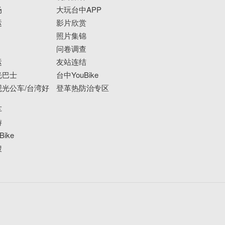
场
大玩台中APP
运
影片欣赏
照片集锦
问卷调查
运
友站连结
光巴士
台中YouBike
光公车/台湾好
登革热防治专区
车
游
ike
搜