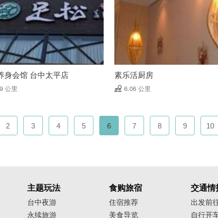
养身会馆 台中太平店
素乐活厨房
99 公里
6.06 公里
2
3
4
5
6
7
8
9
10
主题玩法
食购旅宿
交通情
台中夜游
住宿推荐
出发前
永续旅游
美食导览
自行开