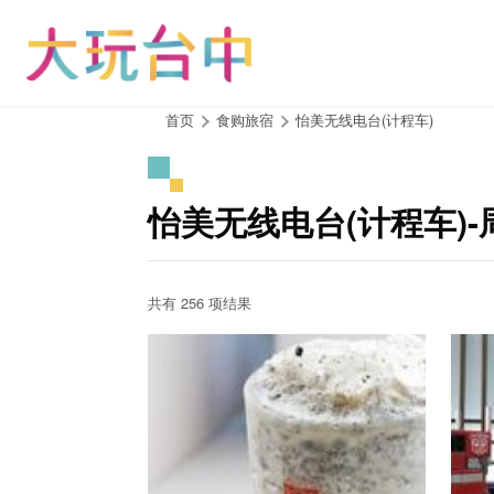
跳
到
主
要
内
:::
首页
食购旅宿
怡美无线电台(计程车)
容
区
块
怡美无线电台(计程车)
共有 256 项结果