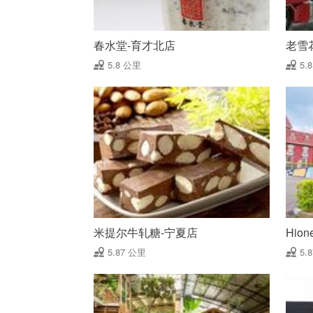
春水堂-育才北店
老雪
5.8 公里
5.
米提尔牛轧糖-宁夏店
Hio
5.87 公里
5.