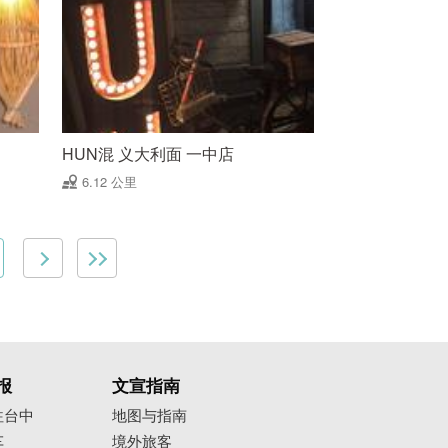
HUN混 义大利面 一中店
6.12 公里
报
文宣指南
往台中
地图与指南
车
境外旅客