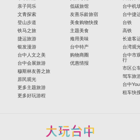
亲子同乐
低碳旅馆
台中机
文青探索
友善乐龄旅宿
台中捷
登山步道
美食购物快搜
台铁
铁马之旅
主题美食
高铁
捷运旅游
飨用美味
长途客
银发漫游
台中特产
台湾观
台中人文之美
购物商圈
台中市观
行
台中会展旅游
优惠情报
市区公
穆斯林友善之旅
驾车旅
原民观光
台中YouB
更多主题旅游
租车快
更多好玩游程