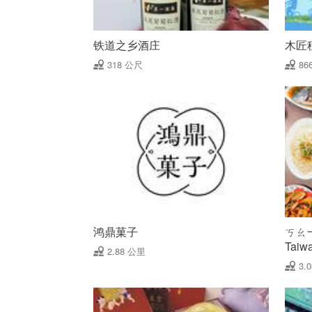
铁道之乡酒庄
木匠
318 公尺
86
鸿鼎菓子
ㄎㄠ一
Tai
2.88 公里
手路
3.