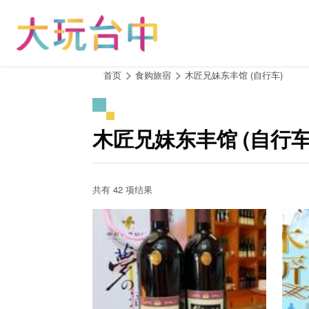
跳
到
主
要
内
:::
首页
食购旅宿
木匠兄妹东丰馆 (自行车)
容
区
块
木匠兄妹东丰馆 (自行车
共有 42 项结果