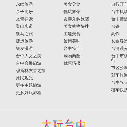
永续旅游
美食导览
自行开
亲子同乐
低碳旅馆
台中机
文青探索
友善乐龄旅宿
台中捷
登山步道
美食购物快搜
台铁
铁马之旅
主题美食
高铁
捷运旅游
飨用美味
长途客
银发漫游
台中特产
台湾观
台中人文之美
购物商圈
台中市观
行
台中会展旅游
优惠情报
市区公
穆斯林友善之旅
驾车旅
原民观光
台中YouB
更多主题旅游
租车快
更多好玩游程