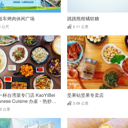
租车烤肉休闲广场
跳跳熊柑橘软糖
6 公尺
2.11 公里
杯台湾菜专门店 KaoYiBei
坚果钻坚果专卖店
wanese Cuisine 办桌・热炒・
3.09 公里
菜
03 公里