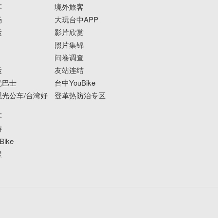
车
境外旅客
场
大玩台中APP
运
影片欣赏
照片集锦
问卷调查
运
友站连结
光巴士
台中YouBike
光公车/台湾好
登革热防治专区
车
游
ike
搜