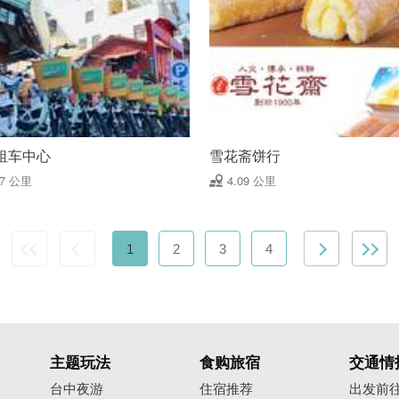
租车中心
雪花斋饼行
97 公里
4.09 公里
1
2
3
4
主题玩法
食购旅宿
交通情
台中夜游
住宿推荐
出发前