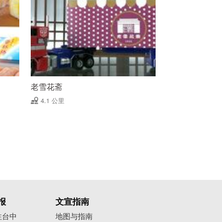
老雪花斋
4.1 公里
报
文宣指南
往台中
地图与指南