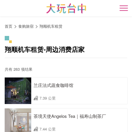
跳
到
开
主
要
首页
食购旅宿
翔顺机车租赁
内
容
区
翔顺机车租赁-周边消费店家
块
共有 263 项结果
兰庄法式蔬食咖啡馆
7.39 公里
茶境天使Angelos Tea｜福寿山制茶厂
7.44 公里