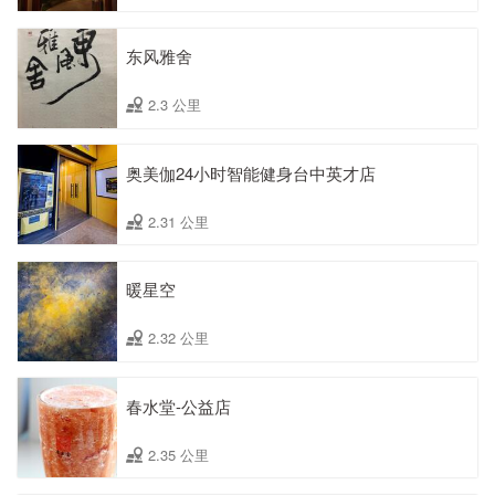
东风雅舍
2.3 公里
奥美伽24小时智能健身台中英才店
2.31 公里
暖星空
2.32 公里
春水堂-公益店
2.35 公里