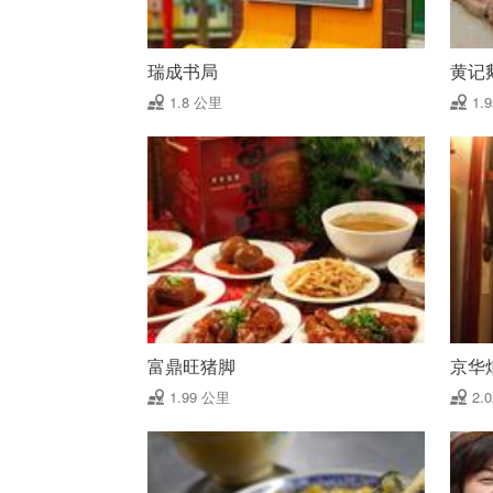
瑞成书局
黄记
1.8 公里
1.
富鼎旺猪脚
京华
1.99 公里
2.