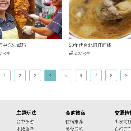
师中东沙威玛
50年代台北蚵仔面线
07 公里
2.07 公里
1
2
3
4
5
6
7
8
9
主题玩法
食购旅宿
交通情
台中夜游
住宿推荐
出发前
永续旅游
美食导览
自行开