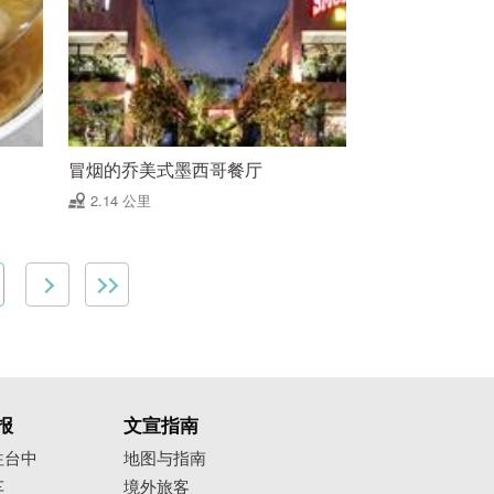
冒烟的乔美式墨西哥餐厅
2.14 公里
报
文宣指南
往台中
地图与指南
车
境外旅客