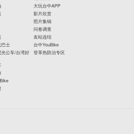
场
大玩台中APP
运
影片欣赏
照片集锦
问卷调查
运
友站连结
光巴士
台中YouBike
光公车/台湾好
登革热防治专区
车
游
ike
搜