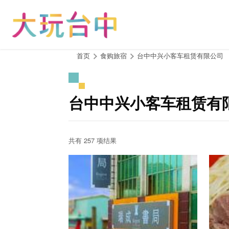
跳
到
主
要
内
:::
首页
食购旅宿
台中中兴小客车租赁有限公司
容
区
块
台中中兴小客车租赁有
共有 257 项结果