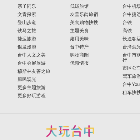
亲子同乐
低碳旅馆
台中机
文青探索
友善乐龄旅宿
台中捷
登山步道
美食购物快搜
台铁
铁马之旅
主题美食
高铁
捷运旅游
飨用美味
长途客
银发漫游
台中特产
台湾观
台中人文之美
购物商圈
台中市观
行
台中会展旅游
优惠情报
市区公
穆斯林友善之旅
驾车旅
原民观光
台中YouB
更多主题旅游
租车快
更多好玩游程