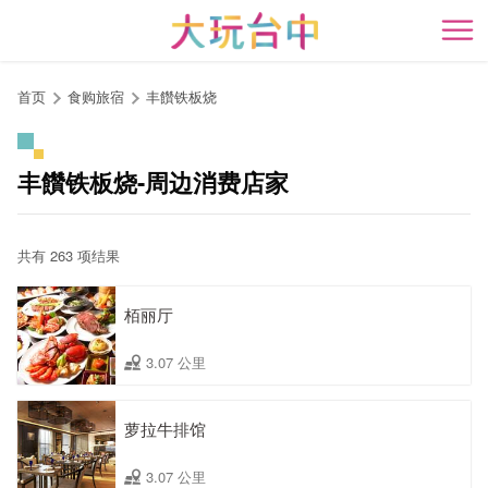
跳
到
开
主
要
首页
食购旅宿
丰饡铁板烧
内
容
区
丰饡铁板烧-周边消费店家
块
共有 263 项结果
栢丽厅
3.07 公里
萝拉牛排馆
3.07 公里