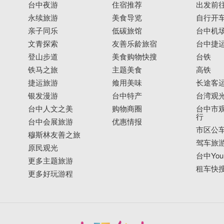
台中夜游
住宿推荐
出发前
永续旅游
美食导览
自行开
亲子同乐
低碳旅馆
台中机
文青探索
友善乐龄旅宿
台中捷
登山步道
美食购物快搜
台铁
铁马之旅
主题美食
高铁
捷运旅游
飨用美味
长途客
银发漫游
台中特产
台湾观
台中人文之美
购物商圈
台中市观
行
台中会展旅游
优惠情报
市区公
穆斯林友善之旅
驾车旅
原民观光
台中YouB
更多主题旅游
租车快
更多好玩游程