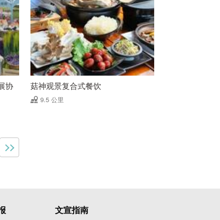
展协
菇神观景复合式餐饮
9.5 公里
报
文宣指南