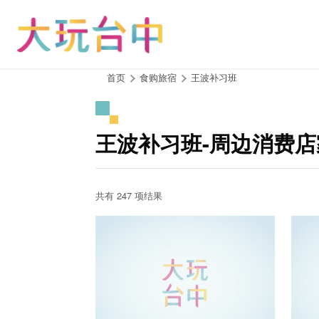
跳
到
主
要
内
:::
首页
食购旅宿
王波补习班
容
区
块
王波补习班-周边消费店
共有 247 项结果