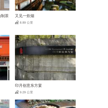
寿山制茶
又见一炊烟
8.89 公里
印月创意东方宴
9.29 公里