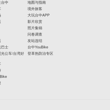
往台中
地图与指南
车
境外旅客
场
大玩台中APP
运
影片欣赏
照片集锦
问卷调查
运
友站连结
光巴士
台中YouBike
光公车/台湾好
登革热防治专区
车
游
ike
搜