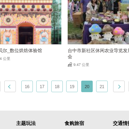
贝尔_数位烘焙体验馆
台中市新社区休闲农业导览发
会
44 公里
9.47 公里
16
17
18
19
20
21
主题玩法
食购旅宿
交通情