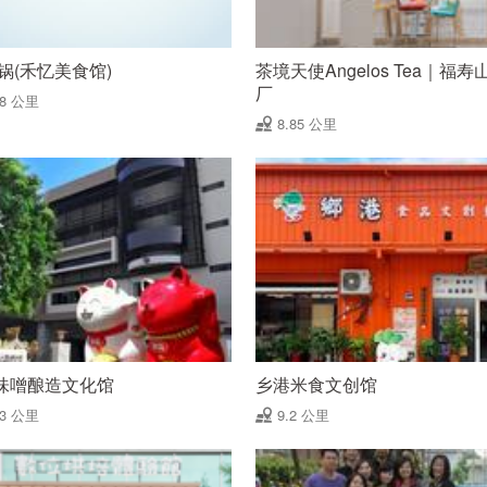
锅(禾忆美食馆)
茶境天使Angelos Tea｜福
厂
78 公里
8.85 公里
味噌酿造文化馆
乡港米食文创馆
13 公里
9.2 公里