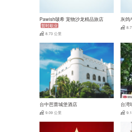
Pawish啵希 宠物沙龙精品旅店
灰鸽/
暂时歇业
8.
8.73 公里
台中芭蕾城堡酒店
台湾
9.09 公里
9.