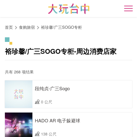
跳
到
开
主
要
首页
食购旅宿
裕珍馨/广三SOGO专柜
内
容
区
裕珍馨/广三SOGO专柜-周边消费店家
块
共有 268 项结果
段纯贞-广三Sogo
0 公尺
HADO AR 电子躲避球
138 公尺