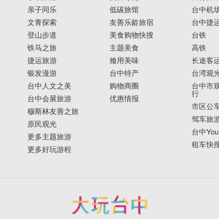
亲子同乐
低碳旅馆
台中机
文青探索
友善乐龄旅宿
台中捷
登山步道
美食购物快搜
台铁
铁马之旅
主题美食
高铁
捷运旅游
飨用美味
长途客
银发漫游
台中特产
台湾观
台中人文之美
购物商圈
台中市观
行
台中会展旅游
优惠情报
市区公
穆斯林友善之旅
驾车旅
原民观光
台中YouB
更多主题旅游
租车快
更多好玩游程