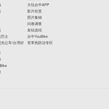
场
大玩台中APP
运
影片欣赏
照片集锦
问卷调查
运
友站连结
光巴士
台中YouBike
光公车/台湾好
登革热防治专区
车
游
ike
搜