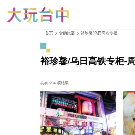
跳
到
主
要
内
:::
首页
食购旅宿
裕珍馨/乌日高铁专柜
容
区
块
裕珍馨/乌日高铁专柜-
共有 234 项结果