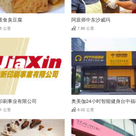
素食臭豆腐
阿蒝师中东沙威玛
85 公里
7.89 公里
印刷事业有限公司
奥美伽24小时智能健身台中福
01 公里
8.02 公里