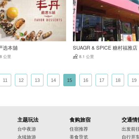
严选本舖
SUAGR & SPICE 糖村福雅店
08 公里
8.1 公里
11
12
13
14
15
16
17
18
19
主题玩法
食购旅宿
交通情
台中夜游
住宿推荐
出发前
永续旅游
美食导览
自行开