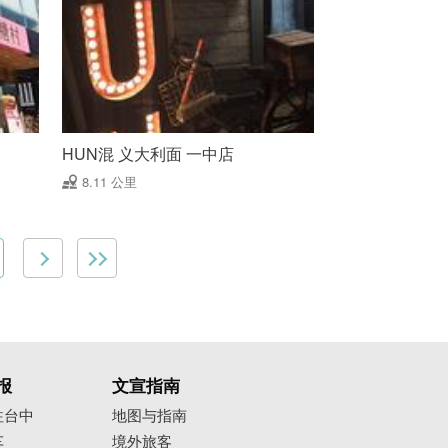
HUN混 义大利面 一中店
8.11 公里
报
文宣指南
往台中
地图与指南
车
境外旅客