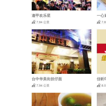
逢甲欢乐星
一心
7.84 公里
7.
台中华美街担仔面
佳昕
7.94 公里
8.