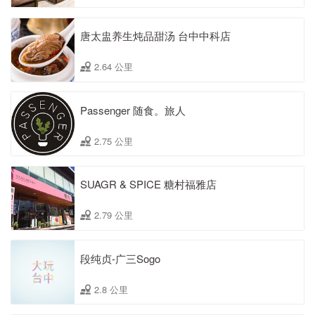
唐太盅养生炖品甜汤 台中中科店
2.64 公里
Passenger 随食。旅人
2.75 公里
SUAGR & SPICE 糖村福雅店
2.79 公里
段纯贞-广三Sogo
2.8 公里