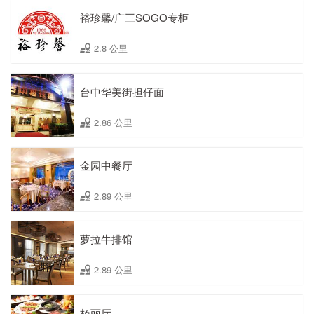
裕珍馨/广三SOGO专柜
2.8 公里
台中华美街担仔面
2.86 公里
金园中餐厅
2.89 公里
萝拉牛排馆
2.89 公里
栢丽厅