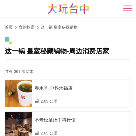
跳
到
开
主
要
首页
食购旅宿
这一锅 皇室秘藏锅物
内
容
区
这一锅 皇室秘藏锅物-周边消费店家
块
共有 261 项结果
春水堂-中科永福店
2.63 公里
不老松足汤中科行馆
2.63 公里