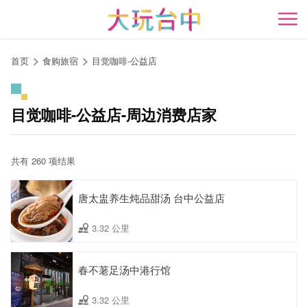
跳
到
开
主
要
首页
食购旅宿
目觉咖啡-公益店
内
容
区
目觉咖啡-公益店-周边消费店家
块
共有 260 项结果
唐太盅养生炖品甜汤 台中公益店
3.32 公里
春不荖足汤中港行馆
3.32 公里