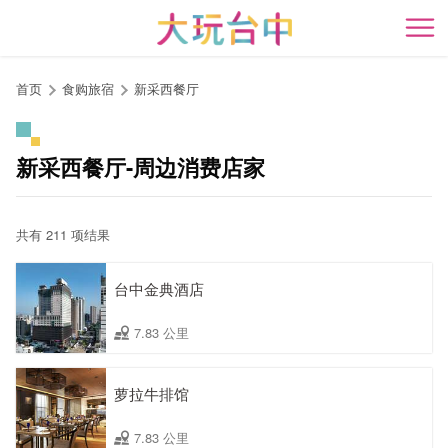
跳
到
开
主
要
首页
食购旅宿
新采西餐厅
内
容
区
新采西餐厅-周边消费店家
块
共有 211 项结果
台中金典酒店
7.83 公里
萝拉牛排馆
7.83 公里