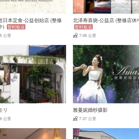
老日本定食-公益创始店 (整修
北泽寿喜烧-公益店 (整修店休
中)
暂时歇业
暂时歇业
05 公里
7.06 公里
モリ
雅蔓妮婚纱摄影
26 公里
7.37 公里