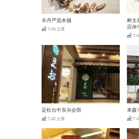
丰丹严选本舖
树太
店休
7.03 公里
7.
足松台中东兴会馆
来森
7.22 公里
7.