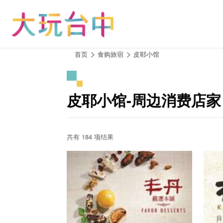
跳
到
主
要
内
:::
首页
食购旅宿
皮耶小馆
容
区
块
皮耶小馆-周边消费店家
共有 184 项结果