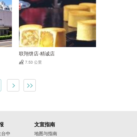
联翔饼店-精诚店
7.53 公里
报
文宣指南
往台中
地图与指南