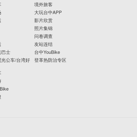
车
境外旅客
场
大玩台中APP
运
影片欣赏
照片集锦
问卷调查
运
友站连结
光巴士
台中YouBike
光公车/台湾好
登革热防治专区
车
游
ike
搜