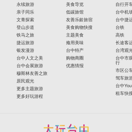
永续旅游
美食导览
自行开
亲子同乐
低碳旅馆
台中机
文青探索
友善乐龄旅宿
台中捷
登山步道
美食购物快搜
台铁
铁马之旅
主题美食
高铁
捷运旅游
飨用美味
长途客
银发漫游
台中特产
台湾观
台中人文之美
购物商圈
台中市观
行
台中会展旅游
优惠情报
市区公
穆斯林友善之旅
驾车旅
原民观光
台中YouB
更多主题旅游
租车快
更多好玩游程