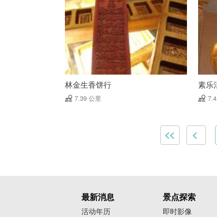
林金生香饼行
素乐
7.39 公里
7.
最新消息
景点探索
活动年历
即时影像