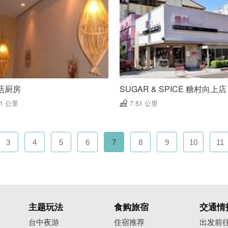
活厨房
SUGAR & SPICE 糖村向上店
41 公里
7.51 公里
3
4
5
6
7
8
9
10
11
主题玩法
食购旅宿
交通情
台中夜游
住宿推荐
出发前