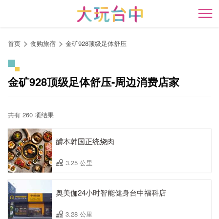
跳
到
开
主
要
首页
食购旅宿
金矿928顶级足体舒压
内
容
区
金矿928顶级足体舒压-周边消费店家
块
共有 260 项结果
醴本韩国正统烧肉
3.25 公里
奥美伽24小时智能健身台中福科店
3.28 公里