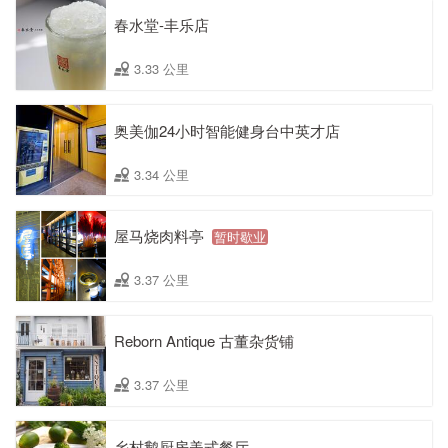
春水堂-丰乐店
3.33 公里
奥美伽24小时智能健身台中英才店
3.34 公里
屋马烧肉料亭
暂时歇业
3.37 公里
Reborn Antique 古董杂货铺
3.37 公里
乡村鹅厨房美式餐厅