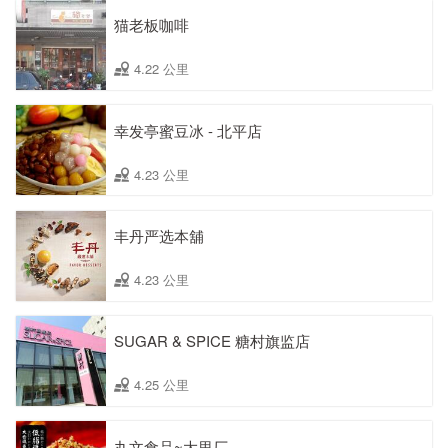
猫老板咖啡
4.22 公里
幸发亭蜜豆冰 - 北平店
4.23 公里
丰丹严选本舖
4.23 公里
SUGAR & SPICE 糖村旗监店
4.25 公里
丸文食品~大里厂