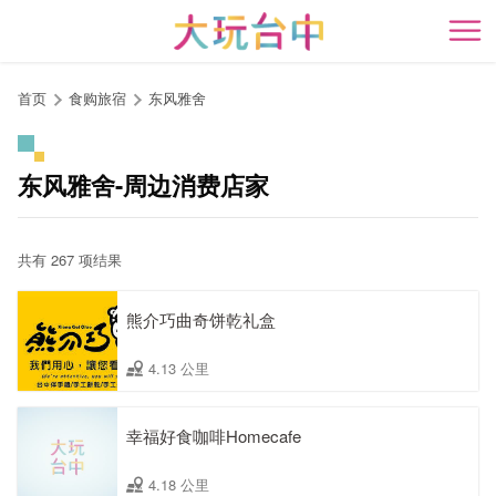
跳
到
开
主
要
首页
食购旅宿
东风雅舍
内
容
区
东风雅舍-周边消费店家
块
共有 267 项结果
熊介巧曲奇饼乾礼盒
4.13 公里
幸福好食咖啡Homecafe
4.18 公里