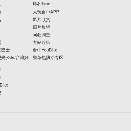
车
境外旅客
场
大玩台中APP
运
影片欣赏
照片集锦
问卷调查
运
友站连结
光巴士
台中YouBike
光公车/台湾好
登革热防治专区
车
游
ike
搜