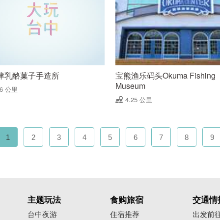
津乳酪菓子手造所
宝熊渔乐码头Okuma Fishing
Museum
06 公里
4.25 公里
1
2
3
4
5
6
7
8
9
主题玩法
食购旅宿
交通情
台中夜游
住宿推荐
出发前