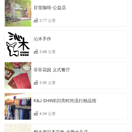
目觉咖啡-公益店
3.77 公里
沁木手作
3.88 公里
菲菲花园 义式餐厅
3.95 公里
K&J SHINE闪亮时尚流行精品馆
4.04 公里
树太老日本定食-大墩十九店