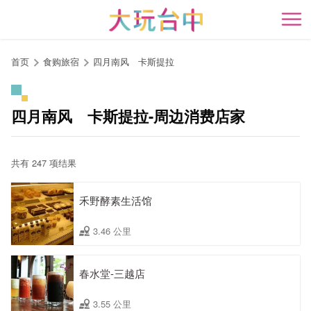
跳
到
开
主
要
首页
食购旅宿
四月南风 卡斯提拉
内
容
区
四月南风 卡斯提拉-周边消费店家
块
共有 247 项结果
禾野酵素生活馆
3.46 公里
春水堂-三越店
3.55 公里