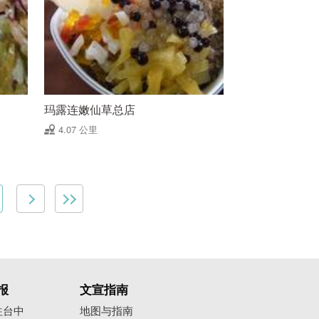
玛露连嫩仙草总店
4.07 公里
报
文宣指南
往台中
地图与指南