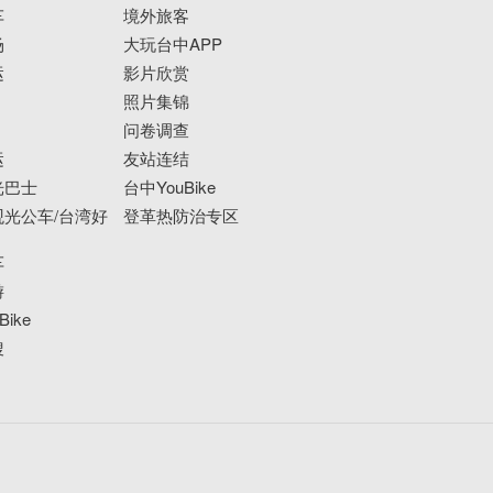
车
境外旅客
场
大玩台中APP
运
影片欣赏
照片集锦
问卷调查
运
友站连结
光巴士
台中YouBike
光公车/台湾好
登革热防治专区
车
游
ike
搜