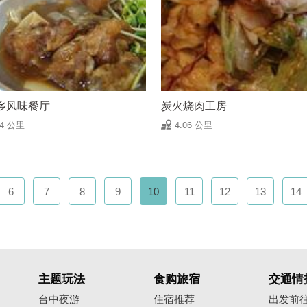
乡风味餐厅
炭火烧肉工房
04 公里
4.06 公里
6
7
8
9
10
11
12
13
14
主题玩法
食购旅宿
交通情
台中夜游
住宿推荐
出发前