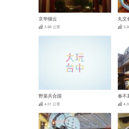
京华烟云
丸文
3.96 公里
3.
野菜共合国
春不
4.01 公里
4.