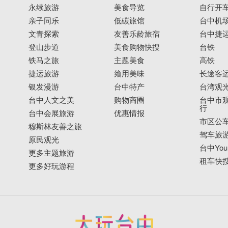
永续旅游
美食导览
自行开
亲子同乐
低碳旅馆
台中机
文青探索
友善乐龄旅宿
台中捷
登山步道
美食购物快搜
台铁
铁马之旅
主题美食
高铁
捷运旅游
飨用美味
长途客
银发漫游
台中特产
台湾观
台中人文之美
购物商圈
台中市观
行
台中会展旅游
优惠情报
市区公
穆斯林友善之旅
驾车旅
原民观光
台中YouB
更多主题旅游
租车快
更多好玩游程