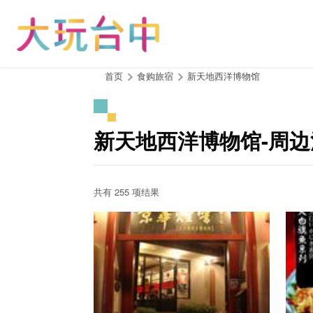
跳
到
主
要
内
:::
首页
食购旅宿
新天地西洋博物馆
容
区
块
新天地西洋博物馆-周
共有 255 项结果