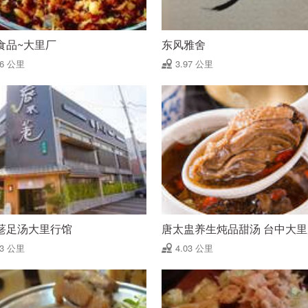
食品~大里厂
东风雅舍
96 公里
3.97 公里
荖足汤大里行馆
唐太盅养生炖品甜汤 台中大
03 公里
4.03 公里