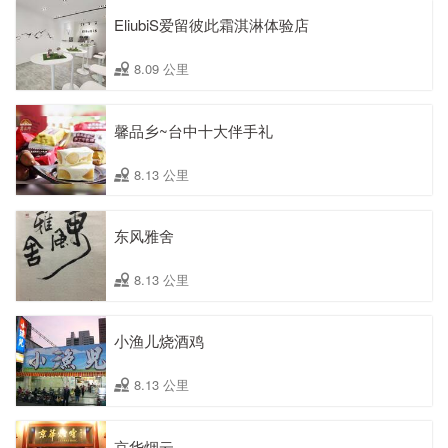
EliubiS爱留彼此霜淇淋体验店
8.09 公里
馨品乡~台中十大伴手礼
8.13 公里
东风雅舍
8.13 公里
小渔儿烧酒鸡
8.13 公里
京华烟云