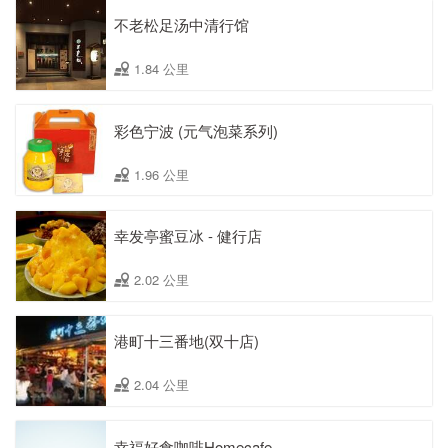
不老松足汤中清行馆
1.84 公里
彩色宁波 (元气泡菜系列)
1.96 公里
幸发亭蜜豆冰 - 健行店
2.02 公里
港町十三番地(双十店)
2.04 公里
幸福好食咖啡Homecafe