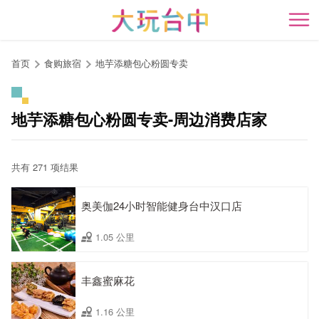
跳
到
开
主
要
首页
食购旅宿
地芋添糖包心粉圆专卖
内
容
区
地芋添糖包心粉圆专卖-周边消费店家
块
共有 271 项结果
奥美伽24小时智能健身台中汉口店
1.05 公里
丰鑫蜜麻花
1.16 公里