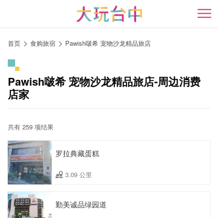
跳
到
开
主
要
首页
食购旅宿
Pawish啵希 宠物沙龙精品旅店
内
容
区
Pawish啵希 宠物沙龙精品旅店-周边消费
块
店家
共有 259 项结果
罗拉典藏蛋糕
3.09 公里
勤美诚品绿园道