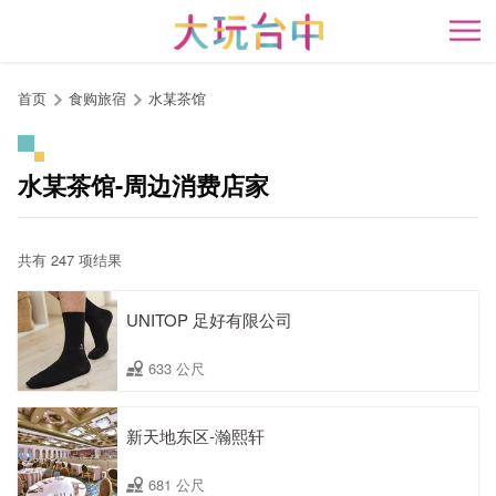
跳
到
开
主
要
首页
食购旅宿
水某茶馆
内
容
区
水某茶馆-周边消费店家
块
共有 247 项结果
UNITOP 足好有限公司
633 公尺
新天地东区-瀚熙轩
681 公尺