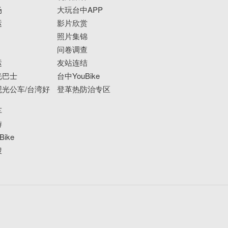
场
大玩台中APP
运
影片欣赏
照片集锦
问卷调查
运
友站连结
光巴士
台中YouBike
光公车/台湾好
登革热防治专区
车
游
ike
搜