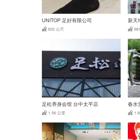
UNITOP 足好有限公司
新天
633 公尺
68
足松养身会馆 台中太平店
春水
1.56 公里
1.