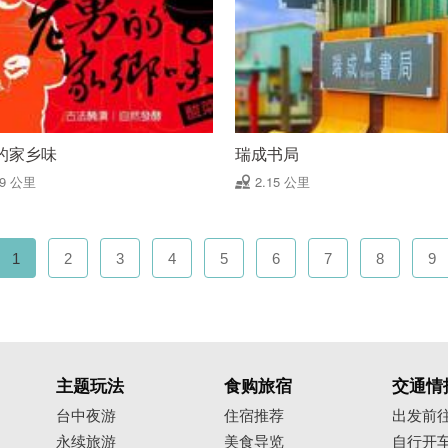
的家乡味
瑞成书局
09 公里
2.15 公里
1
2
3
4
5
6
7
8
9
主题玩法
食购旅宿
交通情
台中夜游
住宿推荐
出发前
永续旅游
美食导览
自行开