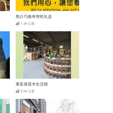
熊介巧曲奇饼乾礼盒
1.39 公里
莱富屋原木生活馆
2.04 公里