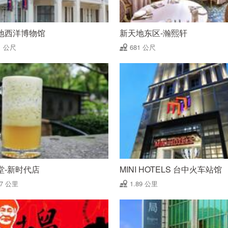
地西洋博物馆
新天地东区-瀚熙轩
1 公尺
681 公尺
堂-新时代店
MINI HOTELS 台中火车站馆
87 公里
1.89 公里