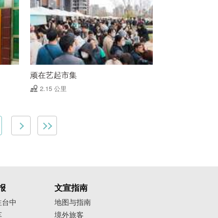
顽在艺起市集
2.15 公里
报
文宣指南
往台中
地图与指南
车
境外旅客