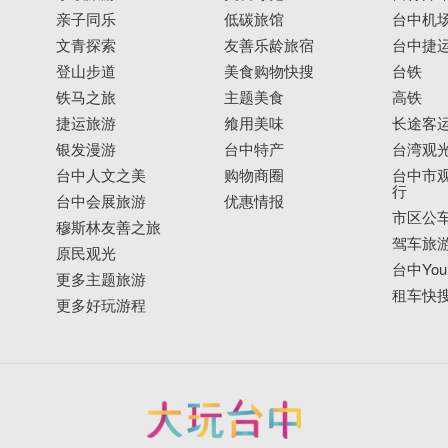
亲子同乐
低碳旅馆
台中机
文青探索
友善乐龄旅宿
台中捷
登山步道
美食购物快搜
台铁
铁马之旅
主题美食
高铁
捷运旅游
飨用美味
长途客
银发漫游
台中特产
台湾观
台中人文之美
购物商圈
台中市观
行
台中会展旅游
优惠情报
市区公
穆斯林友善之旅
驾车旅
原民观光
台中YouB
更多主题旅游
租车快
更多好玩游程