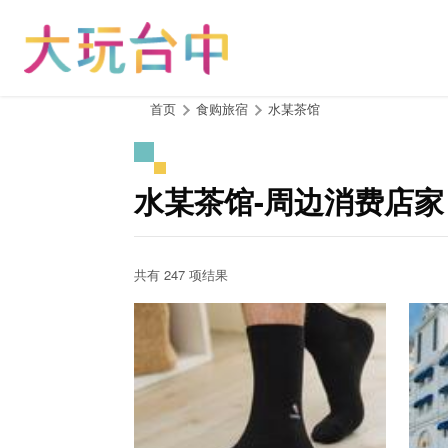
跳
到
主
要
内
:::
首页
食购旅宿
水某茶馆
容
区
块
水某茶馆-周边消费店家
共有 247 项结果