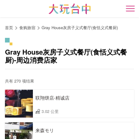
跳
到
开
主
要
首页
食购旅宿
Gray House灰房子义式餐厅(食恬义式餐厨)
内
容
区
Gray House灰房子义式餐厅(食恬义式餐
块
厨)-周边消费店家
共有 270 项结果
联翔饼店-精诚店
3.02 公里
来森モリ