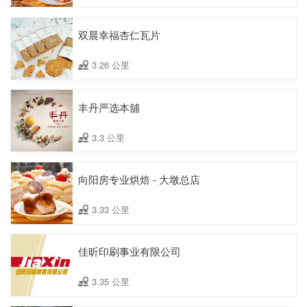
双晨幸福杏仁瓦片
3.26 公里
丰丹严选本舖
3.3 公里
向阳房专业烘焙 - 大墩总店
3.33 公里
佳昕印刷事业有限公司
3.35 公里