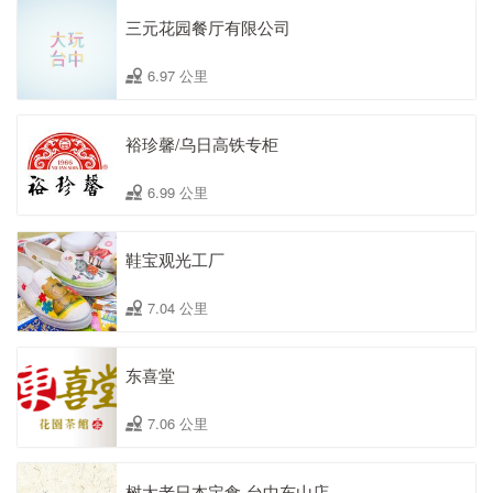
三元花园餐厅有限公司
6.97 公里
裕珍馨/乌日高铁专柜
6.99 公里
鞋宝观光工厂
7.04 公里
东喜堂
7.06 公里
树太老日本定食-台中东山店