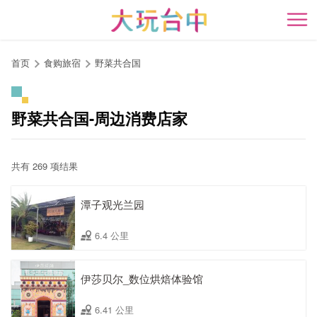
跳
到
开
主
要
首页
食购旅宿
野菜共合国
内
容
区
野菜共合国-周边消费店家
块
共有 269 项结果
潭子观光兰园
6.4 公里
伊莎贝尔_数位烘焙体验馆
6.41 公里