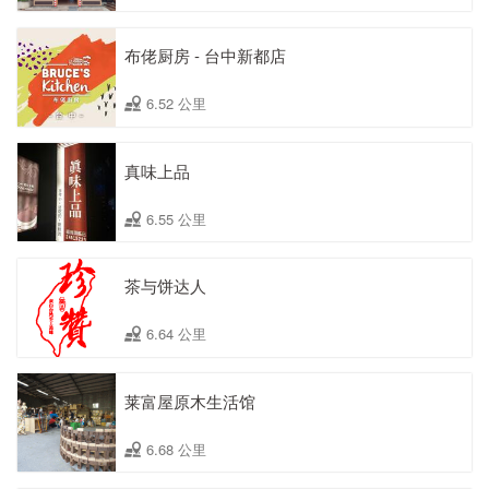
布佬厨房 - 台中新都店
6.52 公里
真味上品
6.55 公里
茶与饼达人
6.64 公里
莱富屋原木生活馆
6.68 公里