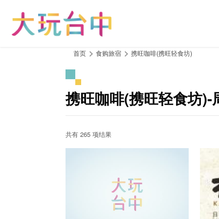
跳
到
主
要
内
:::
首页
食购旅宿
携旺咖啡(携旺轻食坊)
容
区
块
携旺咖啡(携旺轻食坊)
共有 265 项结果