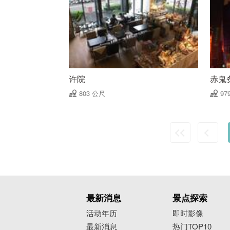
许院
赤鬼
803 公尺
97
最新消息
景点探索
活动年历
即时影像
最新消息
热门TOP10