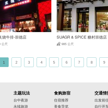
炙烧牛排-崇德店
SUAGR & SPICE 糖村崇德店
9 公尺
985 公尺
1
2
3
4
5
6
7
8
9
主题玩法
食购旅宿
交通情
台中夜游
住宿推荐
出发前
永续旅游
美食导览
自行开