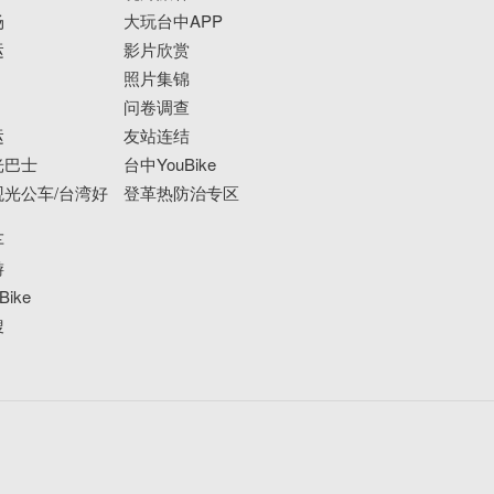
场
大玩台中APP
运
影片欣赏
照片集锦
问卷调查
运
友站连结
光巴士
台中YouBike
光公车/台湾好
登革热防治专区
车
游
ike
搜