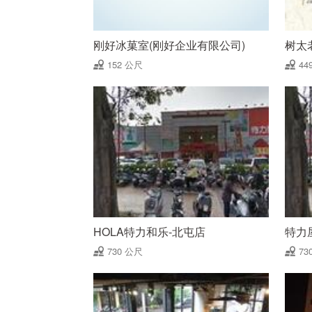
刚好冰菓室(刚好企业有限公司)
树太
152 公尺
44
HOLA特力和乐-北屯店
特力
730 公尺
73