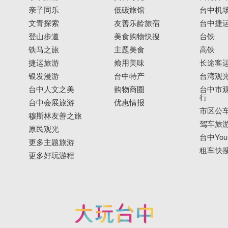
亲子同乐
低碳旅馆
台中机
文青探索
友善乐龄旅宿
台中捷
登山步道
美食购物快搜
台铁
铁马之旅
主题美食
高铁
捷运旅游
飨用美味
长途客
银发漫游
台中特产
台湾观
台中人文之美
购物商圈
台中市观
行
台中会展旅游
优惠情报
市区公
穆斯林友善之旅
驾车旅
原民观光
台中YouB
更多主题旅游
租车快
更多好玩游程