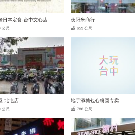
老日本定食-台中文心店
夜阳米商行
9 公尺
653 公尺
屋-北屯店
地芋添糖包心粉圆专卖
0 公尺
786 公尺