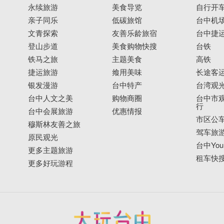
永续旅游
美食导览
自行开
亲子同乐
低碳旅馆
台中机
文青探索
友善乐龄旅宿
台中捷
登山步道
美食购物快搜
台铁
铁马之旅
主题美食
高铁
捷运旅游
飨用美味
长途客
银发漫游
台中特产
台湾观
台中人文之美
购物商圈
台中市观
行
台中会展旅游
优惠情报
市区公
穆斯林友善之旅
驾车旅
原民观光
台中YouB
更多主题旅游
租车快
更多好玩游程