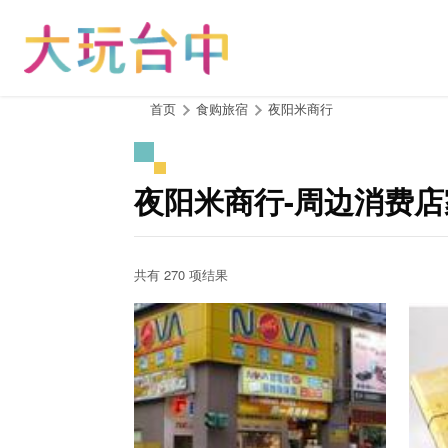
跳
到
主
要
内
:::
首页
食购旅宿
夜阳米商行
容
区
块
夜阳米商行-周边消费店
共有 270 项结果