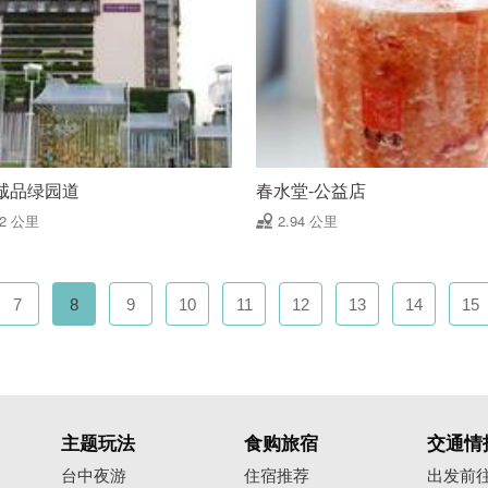
诚品绿园道
春水堂-公益店
92 公里
2.94 公里
7
8
9
10
11
12
13
14
15
主题玩法
食购旅宿
交通情
台中夜游
住宿推荐
出发前