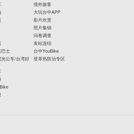
车
境外旅客
场
大玩台中APP
运
影片欣赏
照片集锦
问卷调查
运
友站连结
光巴士
台中YouBike
光公车/台湾好
登革热防治专区
车
游
ike
搜