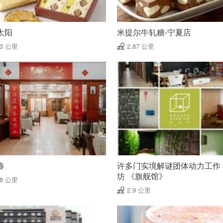
太阳
米提尔牛轧糖-宁夏店
83 公里
2.87 公里
春
许多门实境解谜团体动力工作
坊 《旗舰馆》
88 公里
2.9 公里