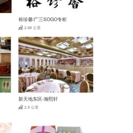
裕珍馨/广三SOGO专柜
2.88 公里
新天地东区-瀚熙轩
2.9 公里