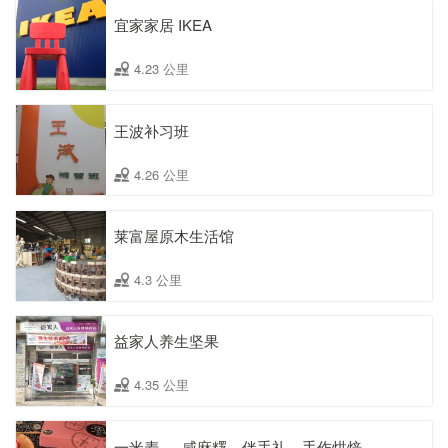
宜家家居 IKEA
4.23 公里
王波补习班
4.26 公里
莱富屋原木生活馆
4.3 公里
益家人养生坚果
4.35 公里
一米麦 － 咸麻糬．伴手礼．手作烘焙．