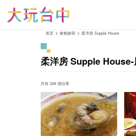
跳
到
主
要
内
:::
首页
食购旅宿
柔洋房 Supple House
容
区
块
柔洋房 Supple Hou
共有 268 项结果