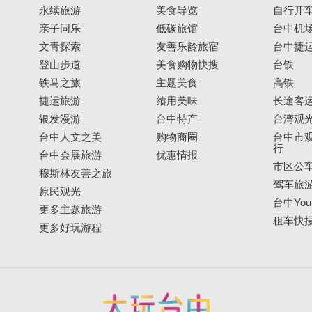
永续旅游
美食导览
自行开
亲子同乐
低碳旅馆
台中机
文青探索
友善乐龄旅宿
台中捷
登山步道
美食购物快搜
台铁
铁马之旅
主题美食
高铁
捷运旅游
飨用美味
长途客
银发漫游
台中特产
台湾观
台中人文之美
购物商圈
台中市观
行
台中会展旅游
优惠情报
市区公
穆斯林友善之旅
驾车旅
原民观光
台中YouB
更多主题旅游
租车快
更多好玩游程