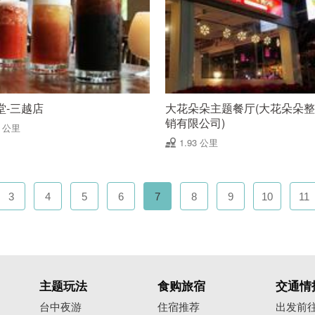
堂-三越店
大花朵朵主题餐厅(大花朵朵
销有限公司)
9 公里
1.93 公里
3
4
5
6
7
8
9
10
11
主题玩法
食购旅宿
交通情
台中夜游
住宿推荐
出发前