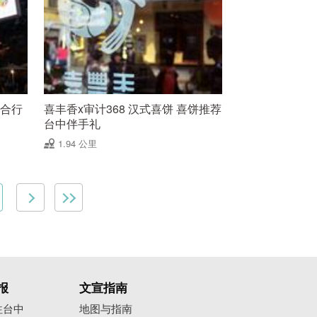
整合行
喜丰香x审计368 汉式喜饼 喜饼推荐
台中伴手礼
1.94 公里
报
文宣指南
往台中
地图与指南