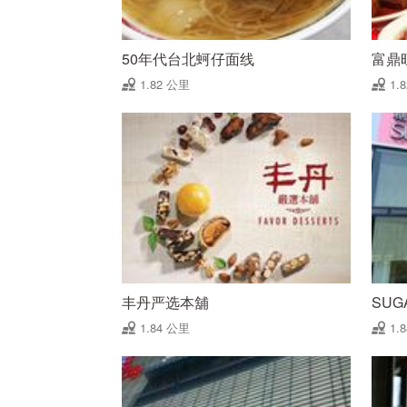
50年代台北蚵仔面线
富鼎
1.82 公里
1.
丰丹严选本舖
SUG
1.84 公里
1.