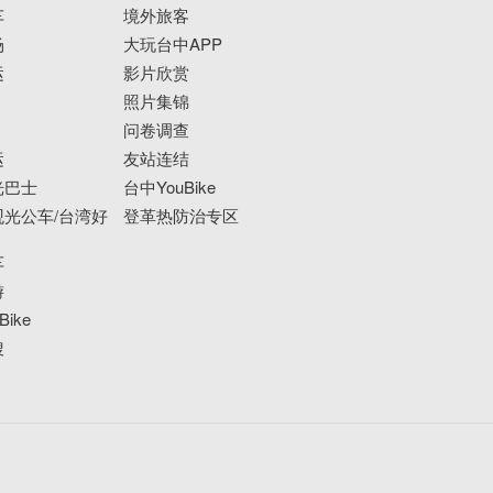
车
境外旅客
场
大玩台中APP
运
影片欣赏
照片集锦
问卷调查
运
友站连结
光巴士
台中YouBike
光公车/台湾好
登革热防治专区
车
游
ike
搜