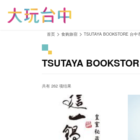
跳
到
主
要
内
:::
首页
食购旅宿
TSUTAYA BOOKSTORE 台
容
区
块
TSUTAYA BOOKS
共有 262 项结果