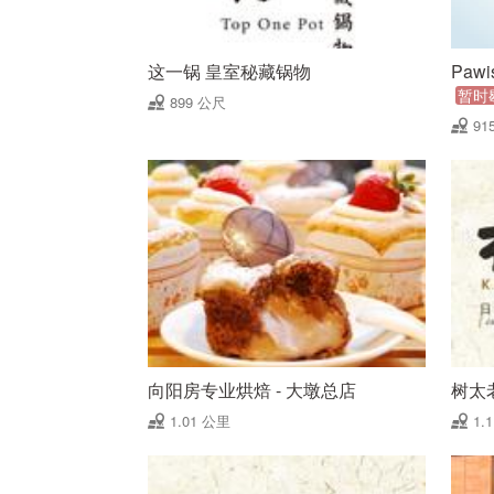
这一锅 皇室秘藏锅物
Paw
暂时
899 公尺
91
向阳房专业烘焙 - 大墩总店
树太
1.01 公里
1.