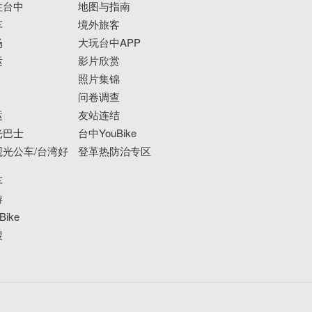
往台中
地图与指南
车
境外旅客
场
大玩台中APP
运
影片欣赏
照片集锦
问卷调查
运
友站连结
光巴士
台中YouBike
光公车/台湾好
登革热防治专区
车
游
ike
搜