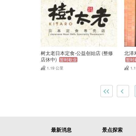
树太老日本定食-公益创始店 (整修
北泽
店休中)
暂时歇业
暂时
1.19 公里
1.
最新消息
景点探索