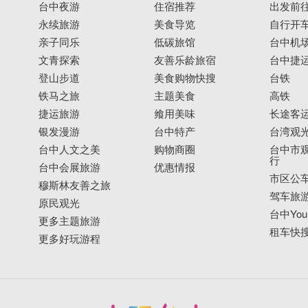
台中夜游
住宿推荐
出发前
永续旅游
美食导览
自行开
亲子同乐
低碳旅馆
台中机
文青探索
友善乐龄旅宿
台中捷
登山步道
美食购物快搜
台铁
铁马之旅
主题美食
高铁
捷运旅游
飨用美味
长途客
银发漫游
台中特产
台湾观
台中人文之美
购物商圈
台中市观
行
台中会展旅游
优惠情报
市区公
穆斯林友善之旅
驾车旅
原民观光
台中YouB
更多主题旅游
租车快
更多好玩游程