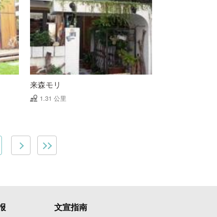
来森モリ
1.31 公里
报
文宣指南