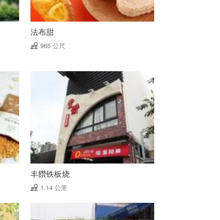
法布甜
965 公尺
丰饡铁板烧
1.14 公里