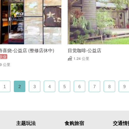
寿喜烧-公益店 (整修店休中)
目觉咖啡-公益店
歇业
1.24 公里
19 公里
1
2
3
4
5
6
7
8
9
主题玩法
食购旅宿
交通情