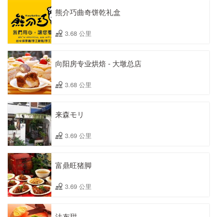
熊介巧曲奇饼乾礼盒
3.68 公里
向阳房专业烘焙 - 大墩总店
3.68 公里
来森モリ
3.69 公里
富鼎旺猪脚
3.69 公里
法布甜