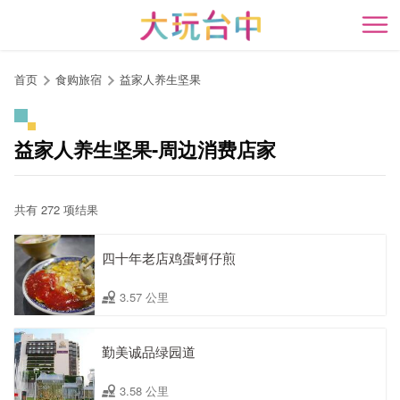
跳
到
开
主
要
首页
食购旅宿
益家人养生坚果
内
容
区
益家人养生坚果-周边消费店家
块
共有 272 项结果
四十年老店鸡蛋蚵仔煎
3.57 公里
勤美诚品绿园道
3.58 公里