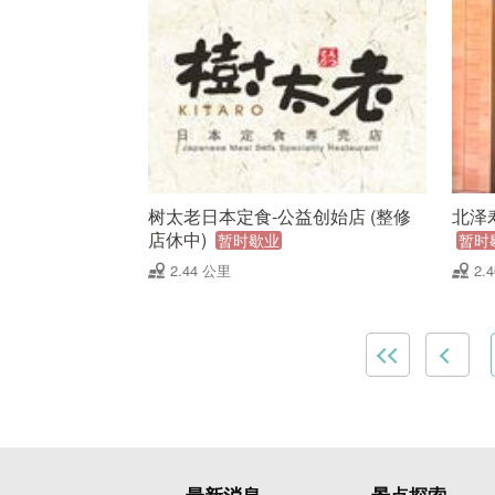
树太老日本定食-公益创始店 (整修
北泽
店休中)
暂时歇业
暂时
2.44 公里
2.