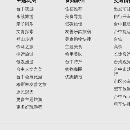
主题玩法
食购旅宿
交通情
台中夜游
住宿推荐
出发前
永续旅游
美食导览
自行开
亲子同乐
低碳旅馆
台中机
文青探索
友善乐龄旅宿
台中捷
登山步道
美食购物快搜
台铁
铁马之旅
主题美食
高铁
捷运旅游
飨用美味
长途客
银发漫游
台中特产
台湾观
台中人文之美
购物商圈
台中市观
行
台中会展旅游
优惠情报
市区公
穆斯林友善之旅
驾车旅
原民观光
台中YouB
更多主题旅游
租车快
更多好玩游程