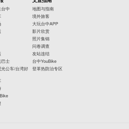
报
文宣指南
往台中
地图与指南
车
境外旅客
场
大玩台中APP
运
影片欣赏
照片集锦
问卷调查
运
友站连结
光巴士
台中YouBike
光公车/台湾好
登革热防治专区
车
游
ike
搜