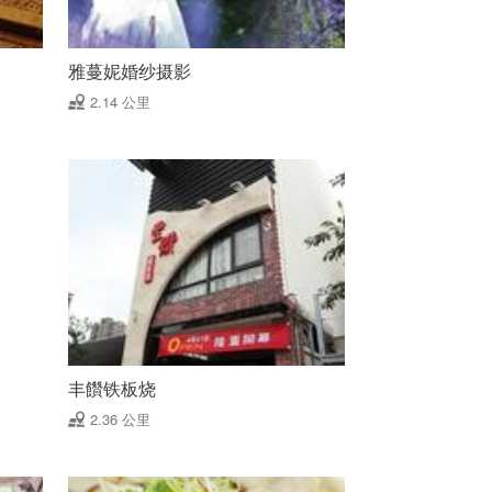
雅蔓妮婚纱摄影
2.14 公里
丰饡铁板烧
2.36 公里