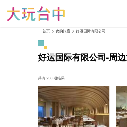
跳
到
主
要
内
:::
首页
食购旅宿
好运国际有限公司
容
区
块
好运国际有限公司-周
共有 253 项结果