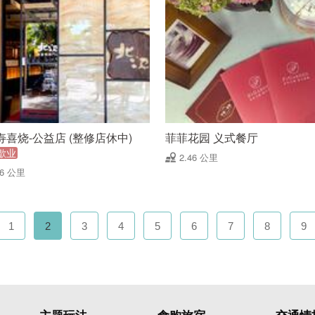
寿喜烧-公益店 (整修店休中)
菲菲花园 义式餐厅
歇业
2.46 公里
46 公里
1
2
3
4
5
6
7
8
9