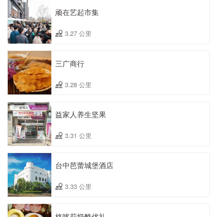
顽在艺起市集
3.27 公里
三广商行
3.28 公里
益家人养生坚果
3.31 公里
台中芭蕾城堡酒店
3.33 公里
格哆莉奶酪优礼