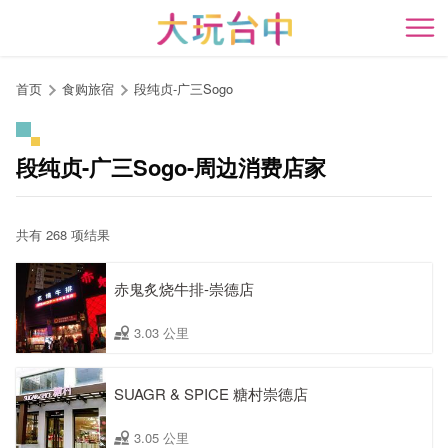
跳
到
开
主
要
首页
食购旅宿
段纯贞-广三Sogo
内
容
区
段纯贞-广三Sogo-周边消费店家
块
共有 268 项结果
赤鬼炙烧牛排-崇德店
3.03 公里
SUAGR & SPICE 糖村崇德店
3.05 公里