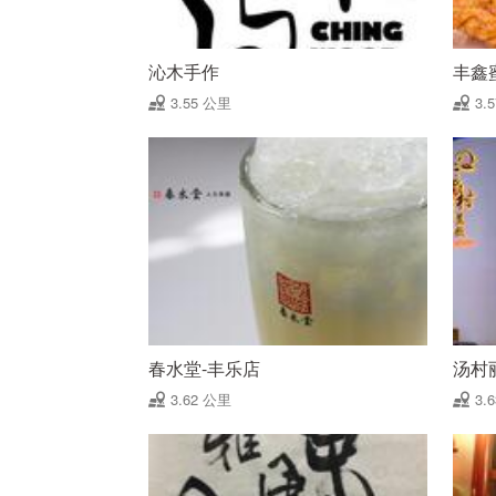
沁木手作
丰鑫
3.55 公里
3.
春水堂-丰乐店
汤村
3.62 公里
3.