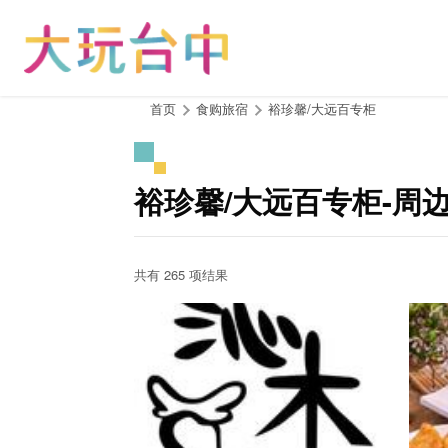
跳
到
主
要
内
:::
首页
食购旅宿
裕珍馨/大远百专柜
容
区
块
裕珍馨/大远百专柜-周
共有 265 项结果