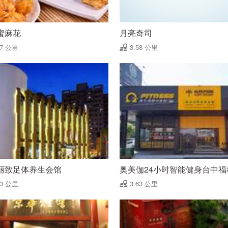
蜜麻花
月亮奇司
57 公里
3.58 公里
丽致足体养生会馆
奥美伽24小时智能健身台中福
63 公里
3.63 公里