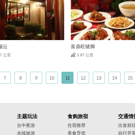
烟云
富鼎旺猪脚
77 公里
3.87 公里
7
8
9
10
11
12
13
14
15
主题玩法
食购旅宿
交通情
台中夜游
住宿推荐
出发前
永续旅游
美食导览
自行开