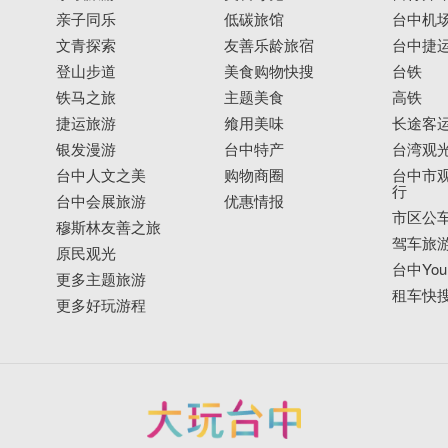
亲子同乐
低碳旅馆
台中机
文青探索
友善乐龄旅宿
台中捷
登山步道
美食购物快搜
台铁
铁马之旅
主题美食
高铁
捷运旅游
飨用美味
长途客
银发漫游
台中特产
台湾观
台中人文之美
购物商圈
台中市观
行
台中会展旅游
优惠情报
市区公
穆斯林友善之旅
驾车旅
原民观光
台中YouB
更多主题旅游
租车快
更多好玩游程