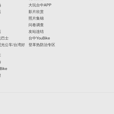
场
大玩台中APP
运
影片欣赏
照片集锦
问卷调查
运
友站连结
光巴士
台中YouBike
光公车/台湾好
登革热防治专区
车
游
ike
搜