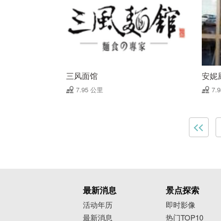
三风面馆
安妮
7.95 公里
7.
最新消息
景点探索
活动年历
即时影像
最新消息
热门TOP10