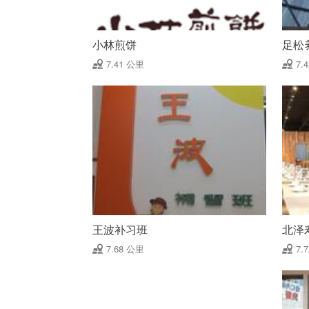
小林煎饼
足松
7.41 公里
7.
王波补习班
北泽
7.68 公里
7.