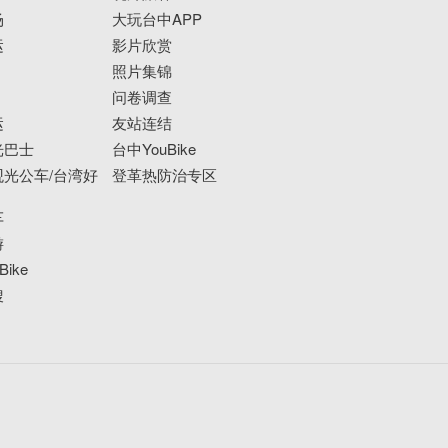
场
大玩台中APP
运
影片欣赏
照片集锦
问卷调查
运
友站连结
光巴士
台中YouBike
光公车/台湾好
登革热防治专区
车
游
ike
搜