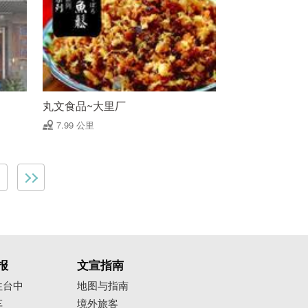
丸文食品~大里厂
7.99 公里
报
文宣指南
往台中
地图与指南
车
境外旅客