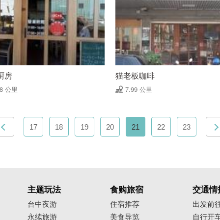
厨房
猫老板咖啡
98 公里
7.99 公里
17
18
19
20
21
22
23
主题玩法
食购旅宿
交通情
台中夜游
住宿推荐
出发前
永续旅游
美食导览
自行开