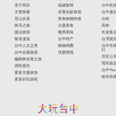
亲子同乐
低碳旅馆
台中机
文青探索
友善乐龄旅宿
台中捷
登山步道
美食购物快搜
台铁
铁马之旅
主题美食
高铁
捷运旅游
飨用美味
长途客
银发漫游
台中特产
台湾观
台中人文之美
购物商圈
台中市观
行
台中会展旅游
优惠情报
市区公
穆斯林友善之旅
驾车旅
原民观光
台中YouB
更多主题旅游
租车快
更多好玩游程