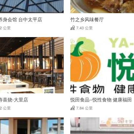
养身会馆 台中太平店
竹之乡风味餐厅
42 公里
7.43 公里
寿喜烧-大里店
悦田食品--悦性食物 健康福田
72 公里
7.84 公里