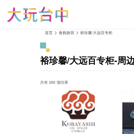
跳
到
主
要
内
:::
首页
食购旅宿
裕珍馨/大远百专柜
容
区
块
裕珍馨/大远百专柜-周
共有 265 项结果