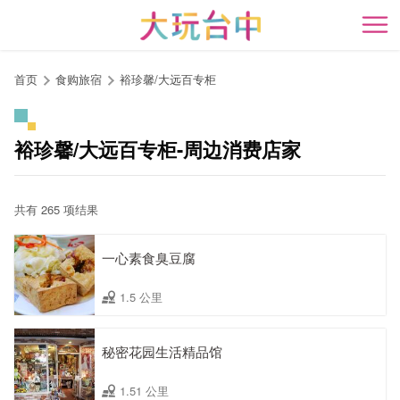
跳
到
开
主
要
首页
食购旅宿
裕珍馨/大远百专柜
内
容
区
裕珍馨/大远百专柜-周边消费店家
块
共有 265 项结果
一心素食臭豆腐
1.5 公里
秘密花园生活精品馆
1.51 公里