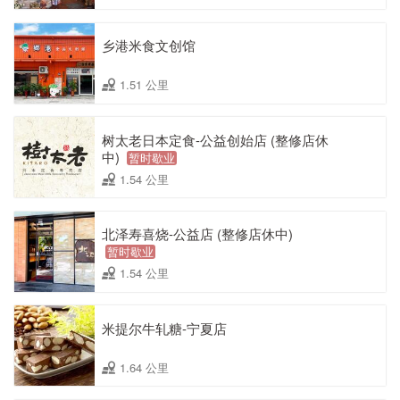
乡港米食文创馆
1.51 公里
树太老日本定食-公益创始店 (整修店休
中)
暂时歇业
1.54 公里
北泽寿喜烧-公益店 (整修店休中)
暂时歇业
1.54 公里
米提尔牛轧糖-宁夏店
1.64 公里