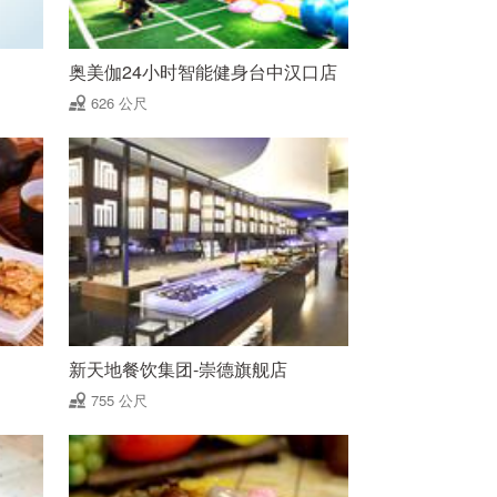
奥美伽24小时智能健身台中汉口店
626 公尺
新天地餐饮集团-崇德旗舰店
755 公尺