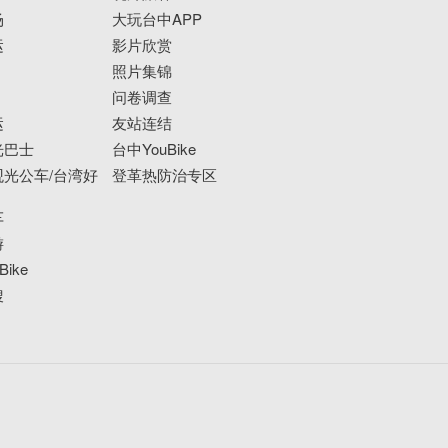
场
大玩台中APP
运
影片欣赏
照片集锦
问卷调查
运
友站连结
光巴士
台中YouBike
光公车/台湾好
登革热防治专区
车
游
ike
搜