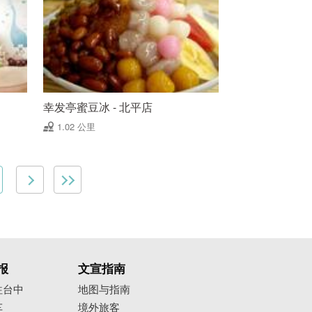
幸发亭蜜豆冰 - 北平店
1.02 公里
报
文宣指南
往台中
地图与指南
车
境外旅客