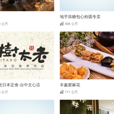
地芋添糖包心粉圆专卖
3 公尺
506 公尺
老日本定食-台中文心店
丰鑫蜜麻花
6 公尺
711 公尺