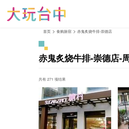
跳
到
主
要
内
:::
首页
食购旅宿
赤鬼炙烧牛排-崇德店
容
区
块
赤鬼炙烧牛排-崇德店-
共有 271 项结果