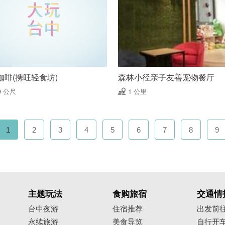
咖啡(携旺轻食坊)
森林小径亲子友善宠物餐厅
9 公尺
1 公里
1
2
3
4
5
6
7
8
9
主题玩法
食购旅宿
交通情
台中夜游
住宿推荐
出发前
永续旅游
美食导览
自行开