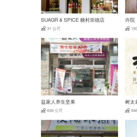
SUAGR & SPICE 糖村崇德店
许院
31 公尺
18
益家人养生坚果
树太
639 公尺
64