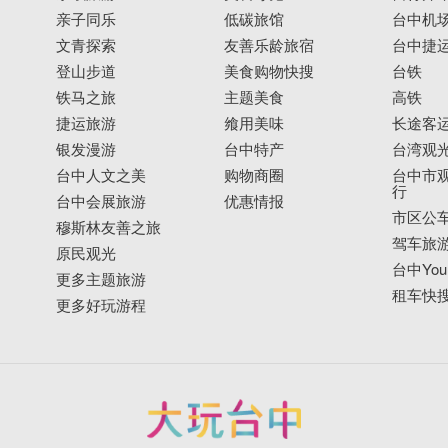
亲子同乐
低碳旅馆
台中机
文青探索
友善乐龄旅宿
台中捷
登山步道
美食购物快搜
台铁
铁马之旅
主题美食
高铁
捷运旅游
飨用美味
长途客
银发漫游
台中特产
台湾观
台中人文之美
购物商圈
台中市观
行
台中会展旅游
优惠情报
市区公
穆斯林友善之旅
驾车旅
原民观光
台中YouB
更多主题旅游
租车快
更多好玩游程