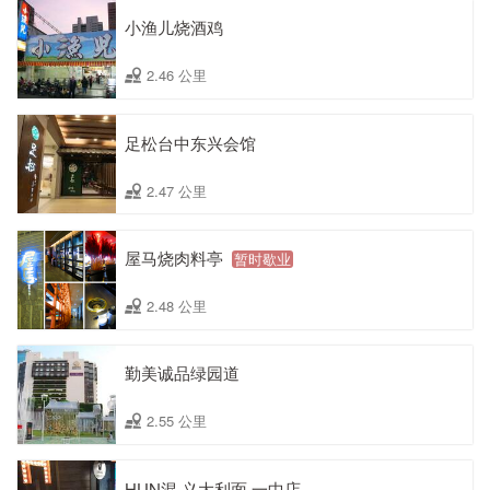
小渔儿烧酒鸡
2.46 公里
足松台中东兴会馆
2.47 公里
屋马烧肉料亭
暂时歇业
2.48 公里
勤美诚品绿园道
2.55 公里
HUN混 义大利面 一中店