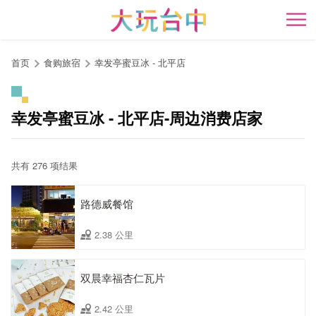
跳
到
开
主
要
首页
食购旅宿
幸发亭蜜豆冰 - 北平店
内
容
区
幸发亭蜜豆冰 - 北平店-周边消费店家
块
共有 276 项结果
路德威餐馆
2.38 公里
双晨幸福杏仁瓦片
2.42 公里