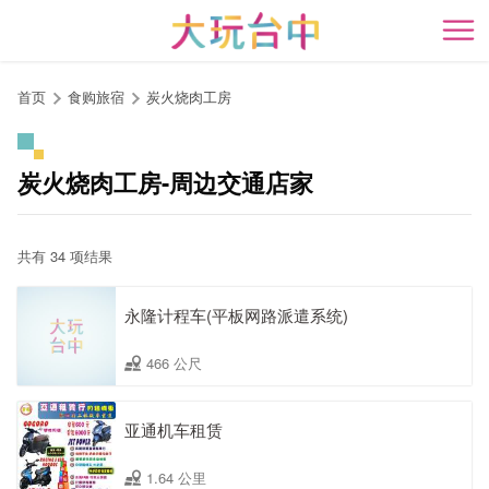
跳
到
开
主
要
首页
食购旅宿
炭火烧肉工房
内
容
区
炭火烧肉工房-周边交通店家
块
共有 34 项结果
永隆计程车(平板网路派遣系统)
466 公尺
亚通机车租赁
1.64 公里