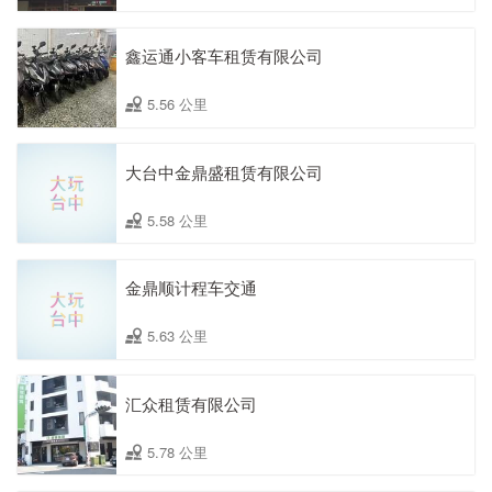
鑫运通小客车租赁有限公司
5.56 公里
大台中金鼎盛租赁有限公司
5.58 公里
金鼎顺计程车交通
5.63 公里
汇众租赁有限公司
5.78 公里