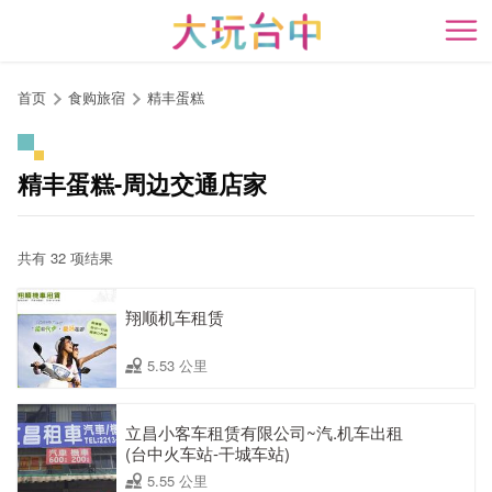
跳
到
开
主
要
首页
食购旅宿
精丰蛋糕
内
容
区
精丰蛋糕-周边交通店家
块
共有 32 项结果
翔顺机车租赁
5.53 公里
立昌小客车租赁有限公司~汽.机车出租
(台中火车站-干城车站)
5.55 公里