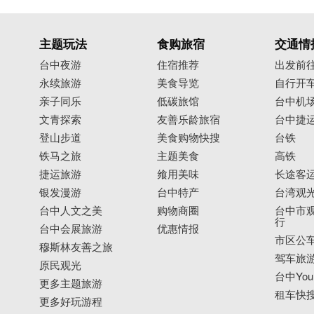
主题玩法
食购旅宿
交通情
台中夜游
住宿推荐
出发前
永续旅游
美食导览
自行开
亲子同乐
低碳旅馆
台中机
文青探索
友善乐龄旅宿
台中捷
登山步道
美食购物快搜
台铁
铁马之旅
主题美食
高铁
捷运旅游
飨用美味
长途客
银发漫游
台中特产
台湾观
台中人文之美
购物商圈
台中市观
行
台中会展旅游
优惠情报
市区公
穆斯林友善之旅
驾车旅
原民观光
台中YouB
更多主题旅游
租车快
更多好玩游程