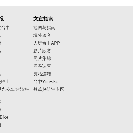
报
文宣指南
往台中
地图与指南
车
境外旅客
场
大玩台中APP
运
影片欣赏
照片集锦
问卷调查
运
友站连结
光巴士
台中YouBike
光公车/台湾好
登革热防治专区
车
游
ike
搜