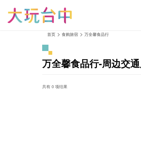
跳
到
主
要
内
:::
首页
食购旅宿
万全馨食品行
容
区
块
万全馨食品行-周边交通
共有 0 项结果